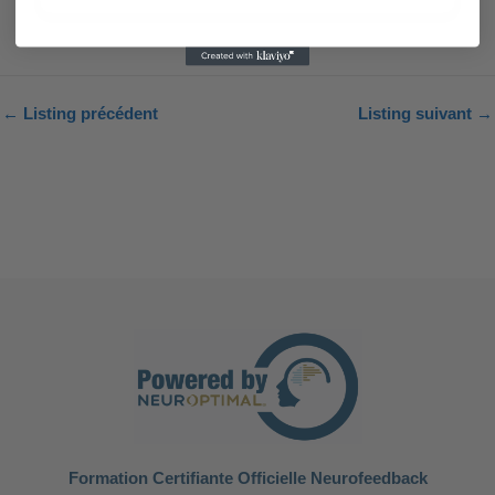
←
Listing précédent
Listing suivant
→
Formation Certifiante Officielle Neurofeedback