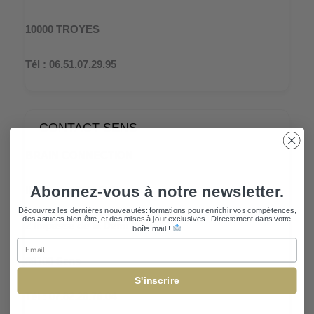
10000 TROYES
Tél : 06.51.07.29.95
CONTACT SENS
BRAIN CONNECTION
Abonnez-vous à notre newsletter.
Ibtissame CHAFIKI
Découvrez les dernières nouveautés: formations pour enrichir vos compétences,
des astuces bien-être, et des mises à jour exclusives. Directement dans votre
2 Impasse de la Demi Lune
boîte mail !
Email
89100 Sens
S'inscrire
Tél : 07.82.28.76.04