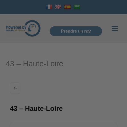
Aller
au
contenu
Prendre un rdv
43 – Haute-Loire
43 – Haute-Loire