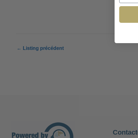
←
Listing précédent
Contact