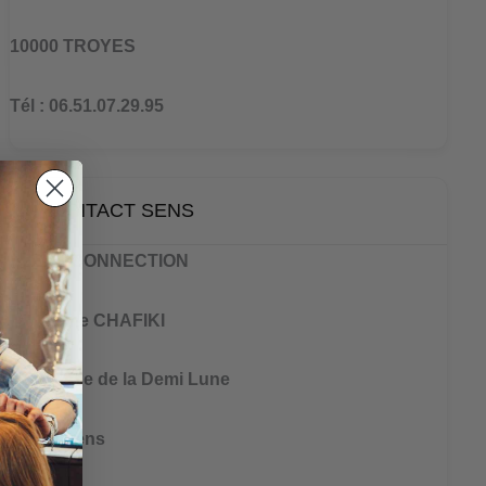
10000 TROYES
Tél : 06.51.07.29.95
CONTACT SENS
BRAIN CONNECTION
Ibtissame CHAFIKI
2 Impasse de la Demi Lune
89100 Sens