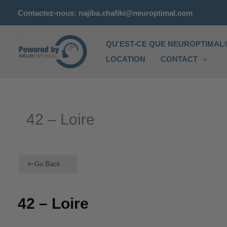
Aller
Contactez-nous: najiba.chafiki@neuroptimal.com
au
contenu
QU’EST-CE QUE NEUROPTIMAL®
LOCATION
CONTACT
42 – Loire
Go Back
42 – Loire