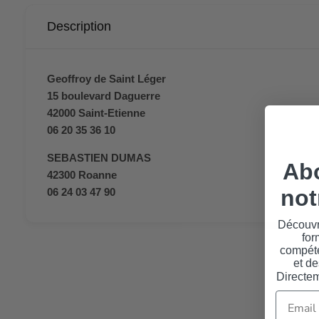
Description
Geoffroy de Saint Léger
15 boulevard Daguerre
42000 Saint-Etienne
06 20 35 36 10
SEBASTIEN DUMAS
Ab
42300 Roanne
not
06 24 03 47 90
Découvr
for
compéte
et de
Directem
Email