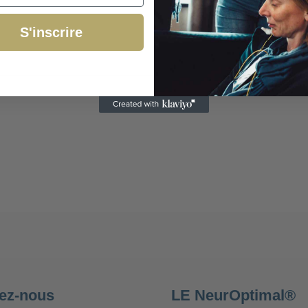
S'inscrire
ez-nous
LE NeurOptimal®