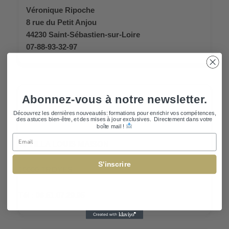
Véronique Ripoche
8 rue du Petit Anjou
44230 Saint-Sébastien-sur-Loire
07-88-93-32-97
CONTACT TROYES
Abonnez-vous à notre newsletter.
Découvrez les dernières nouveautés: formations pour enrichir vos compétences,
Najiba CHAFIKI
des astuces bien-être, et des mises à jour exclusives. Directement dans votre
boîte mail !
Email
40 VILLA LOUIS MAISON
S'inscrire
10000 TROYES
Tél : 06.51.07.29.95