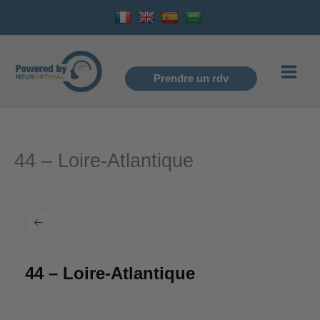
Aller
au
contenu
Prendre un rdv
44 – Loire-Atlantique
44 – Loire-Atlantique