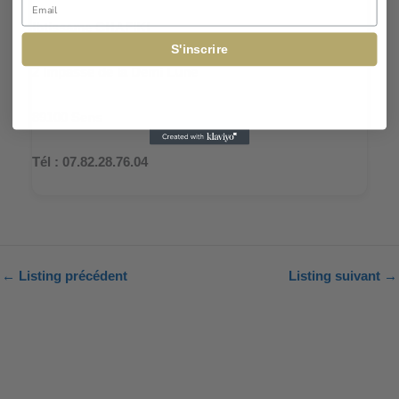
Email
Ibtissame CHAFIKI
S'inscrire
2 Impasse de la Demi Lune
89100 Sens
Tél : 07.82.28.76.04
←
Listing précédent
Listing suivant
→