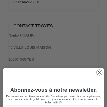
+ 212 662126858
CONTACT TROYES
Najiba CHAFIKI
40 VILLA LOUIS MAISON
10000 TROYES
Tél : 06.51.07.29.95
Abonnez-vous à notre newsletter.
CONTACT SENS
Découvrez les dernières nouveautés: formations pour enrichir vos compétences,
des astuces bien-être, et des mises à jour exclusives. Directement dans votre
BRAIN CONNECTION
boîte mail !