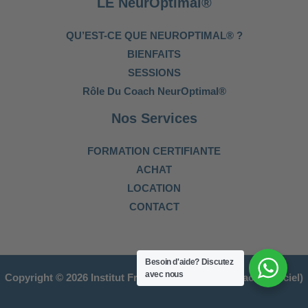
LE NeurOptimal®
QU’EST-CE QUE NEUROPTIMAL® ?
BIENFAITS
SESSIONS
Rôle Du Coach NeurOptimal®
Nos Services
FORMATION CERTIFIANTE
ACHAT
LOCATION
CONTACT
Besoin d'aide?
Discutez
avec nous
Copyright © 2026 Institut Français du Neurofeedback (Officiel)