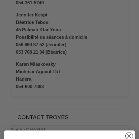
054-361-5749
Jennifer Kespi
Béatrice Teboul
45 Palmah Kfar Yona
Possibilité de séances à domicile
058 690 87 52 (Jennifer)
053 708 21 34 (Béatrice)
Karen Miaskovsky
Michmar Aguvul 11/1
Hadera
054-600-7883
CONTACT TROYES
Najiba CHAFIKI