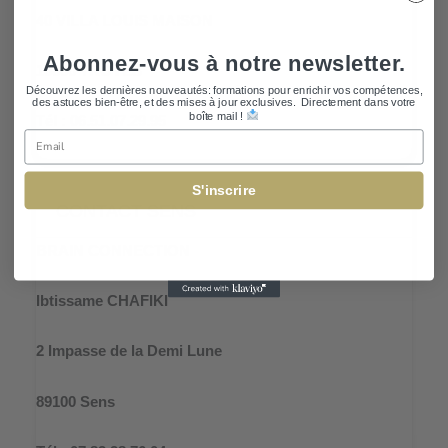
40 VILLA LOUIS MAISON
Abonnez-vous à notre newsletter.
10000 TROYES
Découvrez les dernières nouveautés: formations pour enrichir vos compétences,
des astuces bien-être, et des mises à jour exclusives. Directement dans votre
boîte mail !
Tél : 06.51.07.29.95
Email
S'inscrire
CONTACT SENS
BRAIN CONNECTION
Ibtissame CHAFIKI
2 Impasse de la Demi Lune
89100 Sens