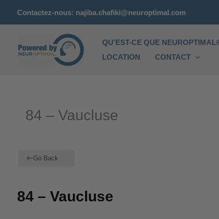
Aller
Contactez-nous: najiba.chafiki@neuroptimal.com
au
contenu
QU’EST-CE QUE NEUROPTIMAL®
LOCATION
CONTACT
84 – Vaucluse
Go Back
84 – Vaucluse