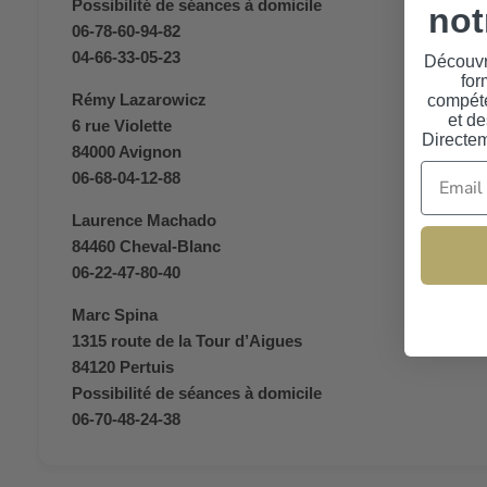
Possibilité de séances à domicile
not
06-78-60-94-82
04-66-33-05-23
Découvr
for
Rémy Lazarowicz
compéte
et de
6 rue Violette
Directem
84000 Avignon
Email
06-68-04-12-88
Laurence Machado
84460 Cheval-Blanc
06-22-47-80-40
Marc Spina
1315 route de la Tour d’Aigues
84120 Pertuis
Possibilité de séances à domicile
06-70-48-24-38