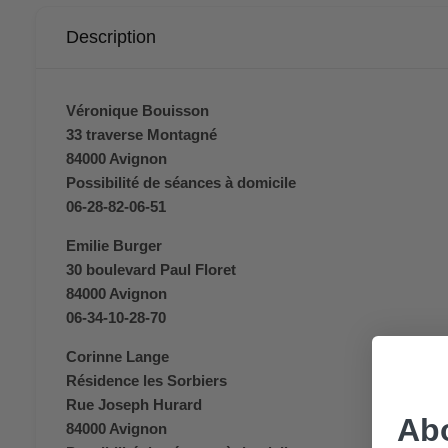
Description
Véronique Bouisson
33 traverse Montagné
84000 Avignon
Possibilité de séances à domicile
06-28-82-06-51
Emilie Burger
30 boulevard Paul Floret
84000 Avignon
06-34-10-28-70
Corinne Lange
Résidence les Sorbiers
Rue Joseph Hurard
Ab
84000 Avignon