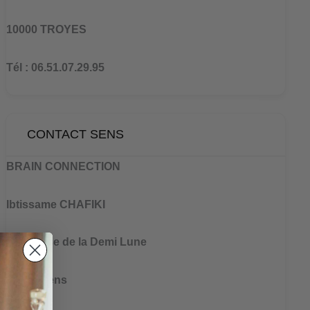
10000 TROYES
Tél : 06.51.07.29.95
CONTACT SENS
BRAIN CONNECTION
Ibtissame CHAFIKI
2 Impasse de la Demi Lune
89100 Sens