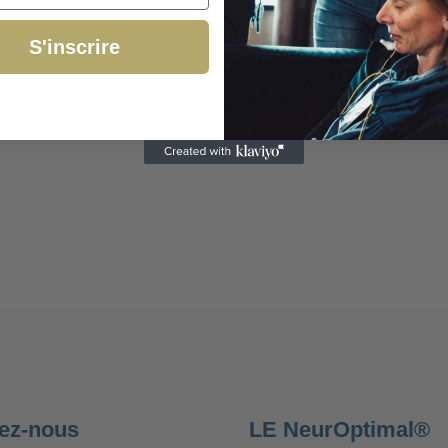
S'inscrire
ez-nous
LE NeurOptimal®