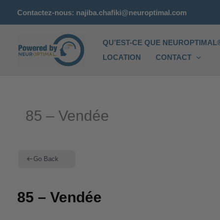
Aller
Contactez-nous: najiba.chafiki@neuroptimal.com
au
contenu
QU’EST-CE QUE NEUROPTIMAL®
LOCATION
CONTACT
85 – Vendée
Go Back
85 – Vendée