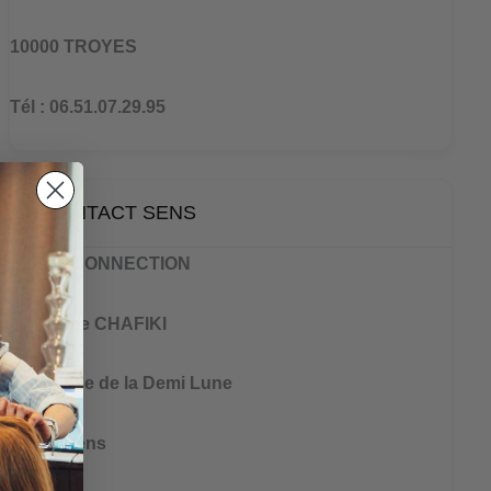
10000 TROYES
Tél : 06.51.07.29.95
CONTACT SENS
BRAIN CONNECTION
Ibtissame CHAFIKI
2 Impasse de la Demi Lune
89100 Sens