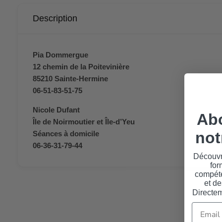
Description
Pia Dommergue
12 chemin de la Poitevinière
85210 Sainte-Hermine
06-51-83-51-75
Nicole Dufant
Ab
Île de Noirmoutier et Île-d’Yeu
not
Séances à domicile
06-36-31-79-44
Découvr
for
compéte
et de
Directem
Email