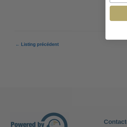
←
Listing précédent
Contact