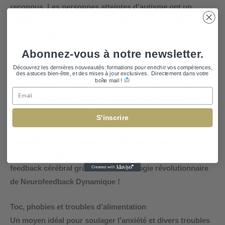
reconnus. Les personnes atteintes d’autisme ont un
meilleur comportement d’adaptation dans les milieux
sociaux et les nouvelles situations, ainsi qu’une
diminution des mouvements répétitifs, des cris et des
Abonnez-vous à notre newsletter.
situations explosives.
Découvrez les dernières nouveautés: formations pour enrichir vos compétences,
des astuces bien-être, et des mises à jour exclusives. Directement dans votre
boîte mail !
Chez l’enfant souffrant de troubles dys, les résultats sont
Email
tout aussi positifs : une plus grande confiance en soi et
une meilleure capacité à faire face aux différences se
S'inscrire
traduisent par une meilleure concentration tandis que les
capacités d’apprentissage s’améliorent nettement. La
méthode Zengar a révolutionné l’
entraînement par
feedback cérébral
grâce à sa technologie révolutionnaire
de Neurofeedback Dynamique !
Toc, phobies et troubles d’alimentation
Un moyen idéal pour soulager l’anxiété et divers troubles