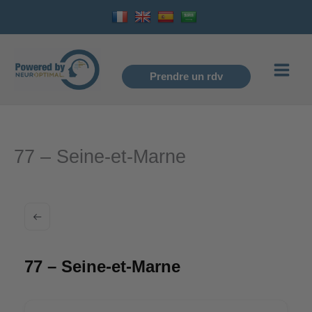
Aller
au
contenu
Prendre un rdv
77 – Seine-et-Marne
77 – Seine-et-Marne