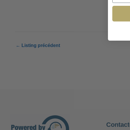
←
Listing précédent
Contact