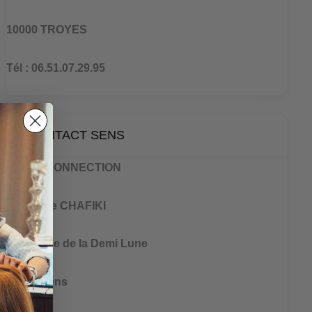
10000 TROYES
Tél : 06.51.07.29.95
CONTACT SENS
BRAIN CONNECTION
Ibtissame CHAFIKI
2 Impasse de la Demi Lune
89100 Sens