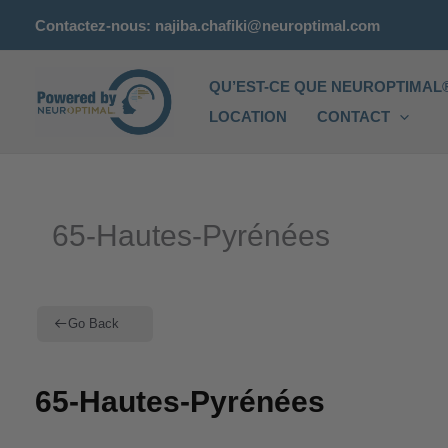
Aller
Contactez-nous: najiba.chafiki@neuroptimal.com
au
contenu
QU’EST-CE QUE NEUROPTIMAL®
LOCATION
CONTACT
65-Hautes-Pyrénées
Go Back
65-Hautes-Pyrénées