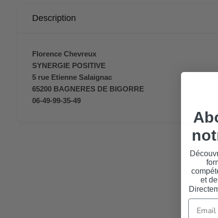
Description
Florence Chevreux
SYNERGIE POSITIVE
5 rue Etienne Salaignac
65200 BAGNERES DE BIGORRE
06-49-99-35-49
Ab
not
Découvr
for
compéte
et de
Directem
Email