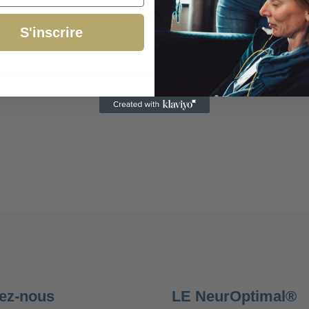
S'inscrire
ez-nous
LE NeurOptimal®