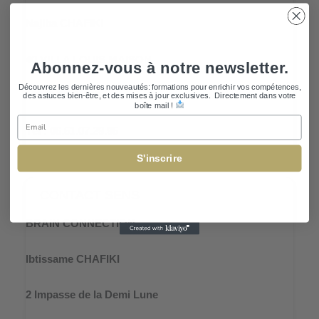
Najiba CHAFIKI
40 VILLA LOUIS MAISON
Abonnez-vous à notre newsletter.
Découvrez les dernières nouveautés: formations pour enrichir vos compétences,
10000 TROYES
des astuces bien-être, et des mises à jour exclusives. Directement dans votre
boîte mail !
Email
Tél : 06.51.07.29.95
S'inscrire
CONTACT SENS
BRAIN CONNECTION
Ibtissame CHAFIKI
2 Impasse de la Demi Lune