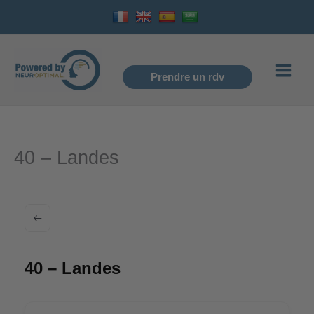
Aller
au
contenu
Prendre un rdv
40 – Landes
40 – Landes