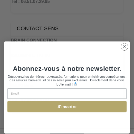
Tél : 06.51.07.29.95
CONTACT SENS
BRAIN CONNECTION
Ibtissame CHAFIKI
Abonnez-vous à notre newsletter.
2 Impasse de la Demi Lune
Découvrez les dernières nouveautés: formations pour enrichir vos compétences,
des astuces bien-être, et des mises à jour exclusives. Directement dans votre
boîte mail !
89100 Sens
Email
Tél : 07.82.28.76.04
S'inscrire