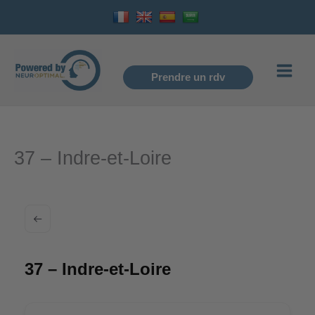
Aller
au
contenu
Prendre un rdv
37 – Indre-et-Loire
37 – Indre-et-Loire