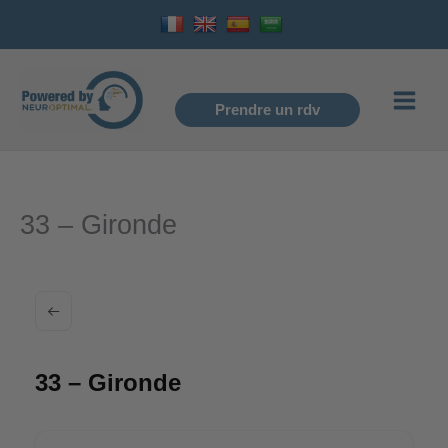
Aller
au
contenu
Prendre un rdv
33 – Gironde
33 – Gironde