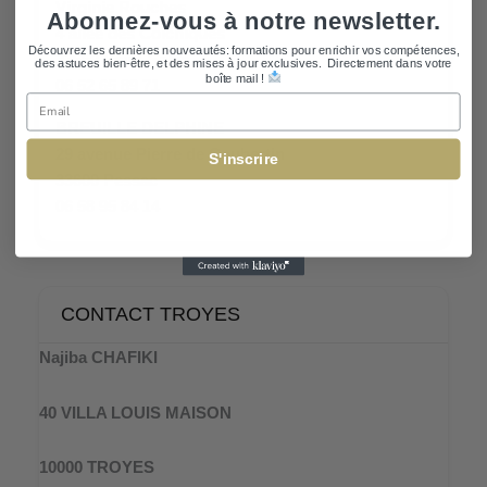
Virginie Rouches
Abonnez-vous à notre newsletter.
4 allée des Colchiques
Découvrez les dernières nouveautés: formations pour enrichir vos compétences,
33650 Saint-Selve
des astuces bien-être, et des mises à jour exclusives. Directement dans votre
boîte mail !
06 52 65 89 71
Email
BREUILLE DELPHINE
29 avenue Pierre de Coubertin
S'inscrire
33600 Pessac
06 58 95 84 14
CONTACT TROYES
Najiba CHAFIKI
40 VILLA LOUIS MAISON
10000 TROYES