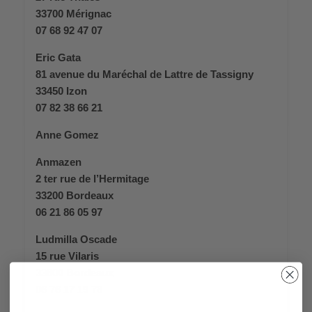
33700 Mérignac
07 68 92 47 07
Eric Gata
81 avenue du Maréchal de Lattre de Tassigny
33450 Izon
07 82 38 66 21
Anne Gomez
Anmazen
2 ter rue de l’Hermitage
33200 Bordeaux
06 21 86 05 97
Ludmilla Oscade
15 rue Vilaris
33800 Bordeaux
06 76 17 19 78