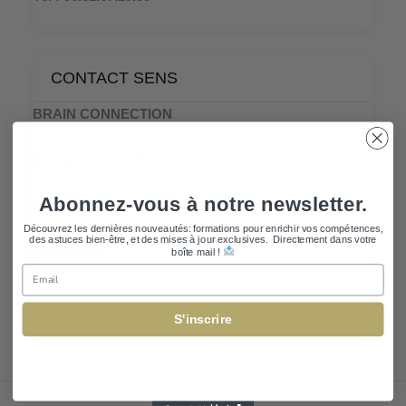
CONTACT SENS
BRAIN CONNECTION
Ibtissame CHAFIKI
Abonnez-vous à notre newsletter.
2 Impasse de la Demi Lune
Découvrez les dernières nouveautés: formations pour enrichir vos compétences,
des astuces bien-être, et des mises à jour exclusives. Directement dans votre
89100 Sens
boîte mail !
Email
Tél : 07.82.28.76.04
S'inscrire