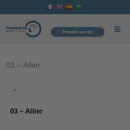
Aller
au
contenu
Prendre un rdv
03 – Allier
03 – Allier